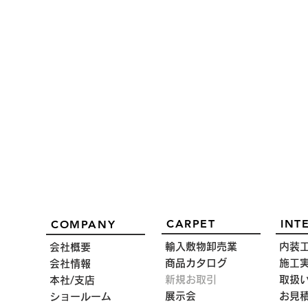
CARPET
INT
COMPANY
輸入敷物卸売業
内装
会社概要
商品カタログ
施工
会社情報
新規お取引
取扱
本社/支店
2025春夏カタログ
展示会
お見
ショールーム