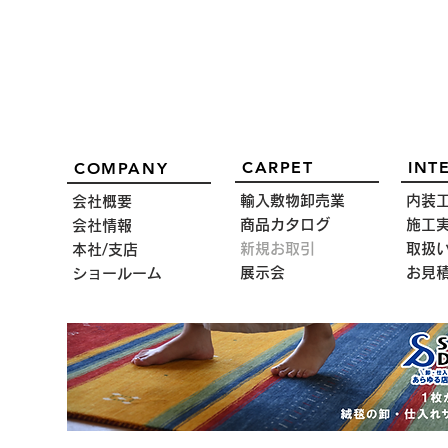
CARPET
INT
COMPANY
輸入敷物卸売業
内装
会社概要
商品カタログ
施工
会社情報
新規お取引
取扱
本社/支店
2025春夏カタログ
展示会
お見
ショールーム
2024年秋
きました