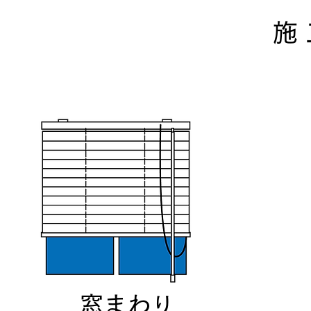
施
​窓まわり