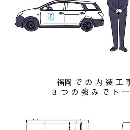
​福岡での内装
​３つの強みでト