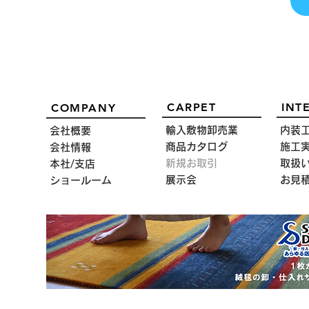
CARPET
INT
COMPANY
輸入敷物卸売業
内装
会社概要
商品カタログ
施工
会社情報
新規お取引
取扱
本社/支店
展示会
お見
ショールーム