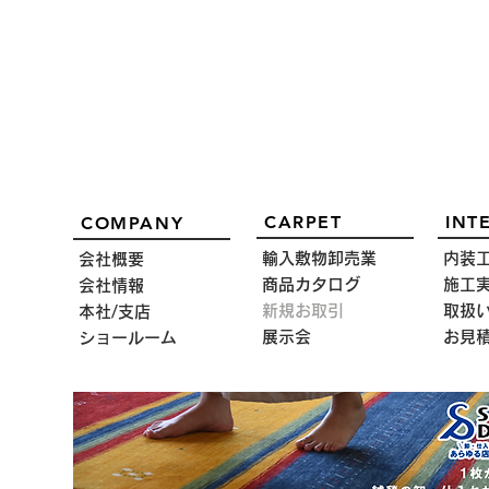
CARPET
INT
COMPANY
輸入敷物卸売業
内装
会社概要
商品カタログ
施工
会社情報
新規お取引
取扱
本社/支店
展示会
お見
ショールーム
絨毯展示会にいざインドへ