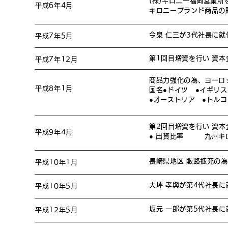
(株)キロニー福岡営業
平成6年4
月
キロニーブランド商品の
今泉 仁三が3代社長に就
平成7年5月
第1回目増資を行い 資本
平成7年12月
商品力強化の為、ヨーロ
平成8年1
月
国名●ドイツ ●イギリス
●オーストリア ●トルコ
第2回目増資を行い 資本
平成9年4
月
● 出資比率 九州キロニ
長崎県地区 販路拡充の為
平成10年1月
大坪 孝與が第4代社長に
平成10年5月
坂元 一郎が第5代社長に
平成12年5月