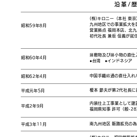
沿革/歴史
(株)キロニー（本社 東
九州地区での事業拡大を図
昭和59年8
月
営業拠点 福岡本店、北
初代社長 兼坂 信義が就
籐敷物及び籐小物の直仕
昭和60年4
月
●台湾 ●インドネシア
​
中国手織緞通の直仕入
昭和62年4
月
榎本 節夫が第2
代社長に
平成元年5月
内装仕上工事業として建
平成2年9
月
福岡県知事 許可（般-28
南九州地区 販路拡充の為
平成3年11月