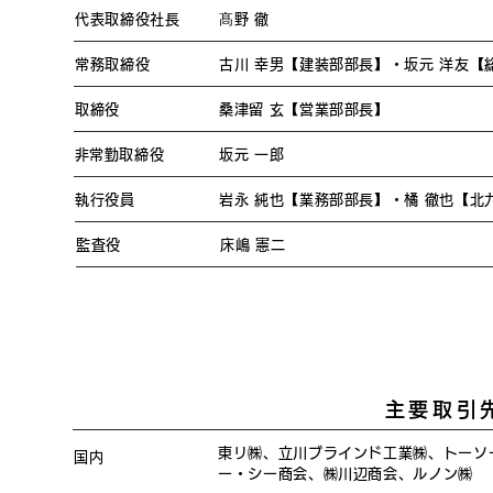
代表取締役社長
髙野 徹
常務取締役
古川 幸男【建装部部長】・坂元 洋友【
取締役
桑津留 玄【営業部部長】
​非常勤取締役
坂元 一郎
執行役員
岩永 純也【業務部部長】・橘 徹也【北
監査役
床嶋 憲二
主要取引先 
東リ㈱、立川ブラインド工業㈱、トーソ
国内
ー・シー商会、㈱川辺商会、ルノン㈱