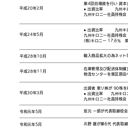
第4回目増資を行い 資本
平成20年2月
● 出資比率 九州キロニ
九州キロニー社員持株会 12
● 出資比率 九州キロニ
平成24年5月
九州キロニー社員持株会 
(株)キロニー 17.6％ 東
輸入商品拡大の為ネット
平成28年10月
在庫管理及び配送体制確
平成28年11月
物流センターを東区原田
出資者 東リ㈱が 90
平成30年3月
● 出資比率 九州キロニ
九州キロニー社員持株会 2
坂元 一郎が代表取締役
令和元年5月
髙野 徹が第6代 代表取
令和元年5月