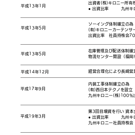
出資者(株)キロニー所有
平成13年1
月
● 出資比率 九州キロニー
ソーイング体制確立の為
平成13年5
月
(有)キロニーカーテンサ
出資比率 社員持株会70
​
在庫管理及び配送体制確
平成13年5
月
物流センター開設（福岡
経営合理化により長崎営
平成14年12月
内装工事体制確立の為
平成17年9月
(有)西日本テクノを設立
九州キロニー(株)100
第3回目増資を行い 資本
平成19年3月
● 出資比率 九州キロニ
九州キロニー社員持株会 19