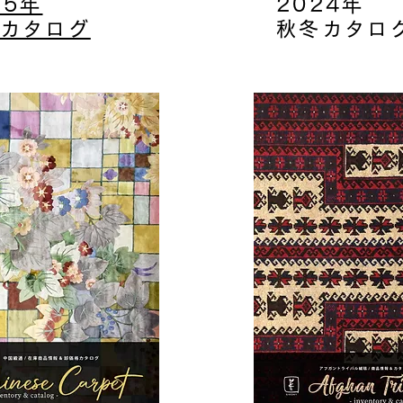
25年
​2024
年
カタログ
秋冬カタロ