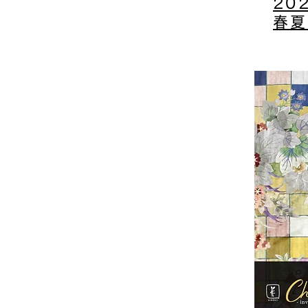
​20
春夏