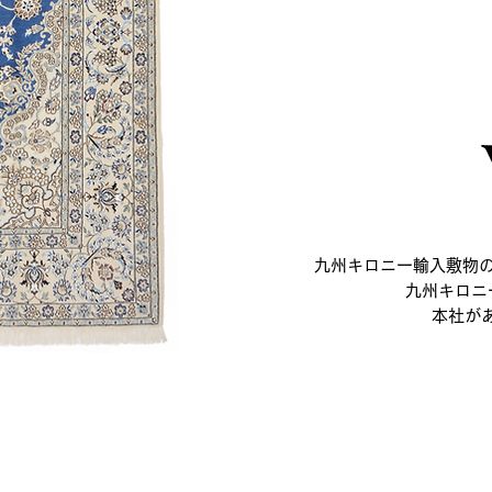
九州キロニー輸入敷物
九州キロニ
​本社