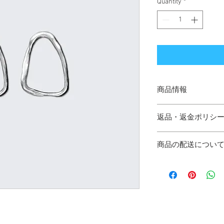
Quantity
*
商品情報
商品の詳細を入力し
返品・返金ポリシ
明に加え、商品の特
しましょう。
返品・返金ポリシー
商品の配送につい
満足しなかった場合
の手順などを説明し
配送地域、料金、所
顧客からの信頼を獲
する情報を入力して
だけます。
とで顧客からの信頼
いただけます。